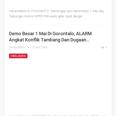
HarianMetro.co, POHUWATO - Menangapi aksi demontrasi 1 mey day,
Gabungan Komisi DPRD Pohuwato gelar rapat dengar
…
Demo Besar 1 Mai Di Gorontalo, ALARM
Angkat Konflik Tambang Dan Dugaan…
HarianMetro
25 Apr 2026
0
PARLEMEN