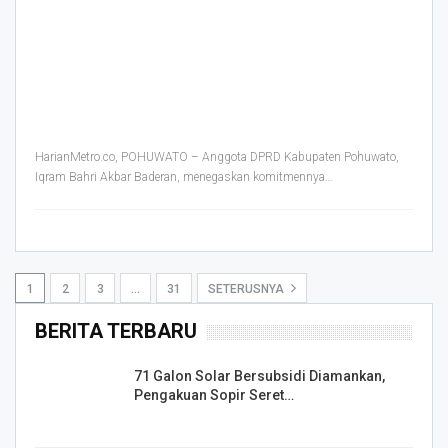
HarianMetro.co, POHUWATO – Anggota DPRD Kabupaten Pohuwato,
Iqram Bahri Akbar Baderan, menegaskan komitmennya
…
1
2
3
…
31
SETERUSNYA
BERITA TERBARU
71 Galon Solar Bersubsidi Diamankan,
Pengakuan Sopir Seret…