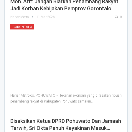
Moh. Afif: Jangan Biarkan Penambang Rakyat
Jadi Korban Kebijakan Pemprov Gorontalo
HarianMetro
11 Mar 2026
0
GORONTALO
HarianMetro.co, POHUWATO – Tekanan ekonomi yang dirasakan ribuan
penambang rakyat di Kabupaten Pohuwato semakin
…
Disaksikan Ketua DPRD Pohuwato Dan Jamaah
Tarwih, Sri Okta Penuh Keyakinan Masuk…