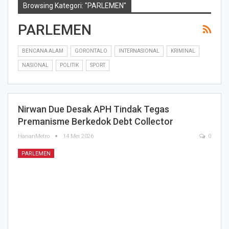
Browsing Kategori: "PARLEMEN"
PARLEMEN
BENCANA ALAM
GORONTALO
INTERNASIONAL
KRIMINAL
NASIONAL
POLITIK
SPORT
Nirwan Due Desak APH Tindak Tegas
Premanisme Berkedok Debt Collector
HarianMetro
14 Mei 2026
0
PARLEMEN