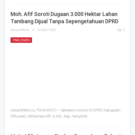
Moh. Afif Soroti Dugaan 3.000 Hektar Lahan
Tambang Dijual Tanpa Sepengetahuan DPRD
HarianMetro
16 Mar 2026
0
PARLEMEN
HarianMetro.co, POHUWATO – Sekretaris Komisi III DPRD Kabupaten
Pohuwato, Mohamad Afif, A.md., Kep, menyoroti
…