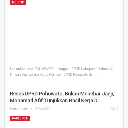
POLITIK
HarianMetro.co, POHUWATO – Anggota DPRD Kabupaten Pohuwato,
Nirwan Due, selaku Ketua Komisi II DPRD Pohuwato dari
…
Reses DPRD Pohuwato, Bukan Menebar Janji,
Mohamad Afif Tunjukkan Hasil Kerja Di…
HarianMetro
9 Feb 2026
0
PARLEMEN