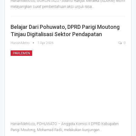
HarianMetro.co, GORONTALO - Aliansi Rakyat Merdeka (ALARM) resmi
melayangkan surat pemberitahuan aksi unjuk rasa
…
Belajar Dari Pohuwato, DPRD Parigi Moutong
Tinjau Digitalisasi Sektor Pendapatan
HarianMetro
1 Apr 2026
0
PARLEMEN
HarianMetro.co, POHUWATO – Anggota Komisi II DPRD Kabupaten
Parigi Moutong, Mohamad Fadli, melakukan kunjungan
…