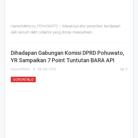
HarianMetro.co, POHUWATO — Maraknya aksi penarikan kendaraan
oleh oknum debt collector yang dinilai meresahkan
…
Dihadapan Gabungan Komisi DPRD Pohuwato,
YR Sampaikan 7 Point Tuntutan BARA API
HarianMetro
28 Apr 2026
0
GORONTALO