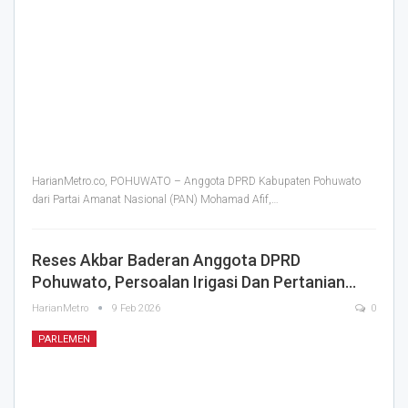
HarianMetro.co, POHUWATO – Anggota DPRD Kabupaten Pohuwato
dari Partai Amanat Nasional (PAN) Mohamad Afif,
…
Reses Akbar Baderan Anggota DPRD
Pohuwato, Persoalan Irigasi Dan Pertanian…
HarianMetro
9 Feb 2026
0
PARLEMEN