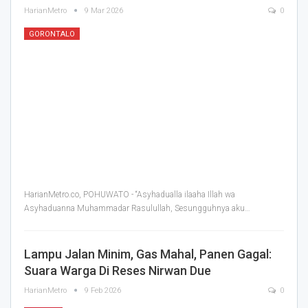
HarianMetro
9 Mar 2026
0
GORONTALO
HarianMetro.co, POHUWATO - “Asyhadualla ilaaha Illah wa
Asyhaduanna Muhammadar Rasulullah, Sesungguhnya aku
…
Lampu Jalan Minim, Gas Mahal, Panen Gagal:
Suara Warga Di Reses Nirwan Due
HarianMetro
9 Feb 2026
0