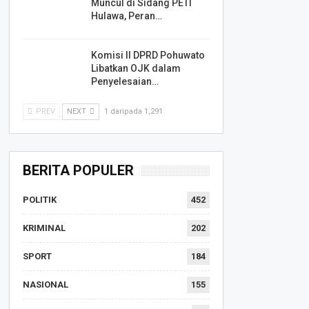
Muncul di Sidang PETI
Hulawa, Peran…
Komisi II DPRD Pohuwato
Libatkan OJK dalam
Penyelesaian…
PREV
NEXT
1 daripada 1,291
BERITA POPULER
POLITIK
452
KRIMINAL
202
SPORT
184
NASIONAL
155