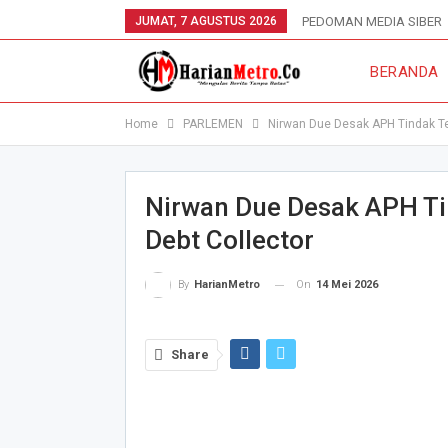
JUMAT, 7 AGUSTUS 2026
PEDOMAN MEDIA SIBER
BERANDA
Home
PARLEMEN
Nirwan Due Desak APH Tindak T
Nirwan Due Desak APH T
Debt Collector
On
14 Mei 2026
By
HarianMetro
Share