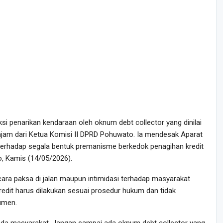
i penarikan kendaraan oleh oknum debt collector yang dinilai
am dari Ketua Komisi II DPRD Pohuwato. Ia mendesak Aparat
erhadap segala bentuk premanisme berkedok penagihan kredit
, Kamis (14/05/2026).
ara paksa di jalan maupun intimidasi terhadap masyarakat
 kredit harus dilakukan sesuai prosedur hukum dan tidak
umen.
da masyarakat. Jangan sampai ada oknum debt collector yang