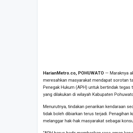
HarianMetro.co, POHUWATO
— Maraknya aks
meresahkan masyarakat mendapat sorotan taj
Penegak Hukum (APH) untuk bertindak tegas t
yang dilakukan di wilayah Kabupaten Pohuwato
Menurutnya, tindakan penarikan kendaraan sec
tidak boleh dibiarkan terus terjadi. Penagihan
melanggar hak-hak masyarakat sebagai kons
“APH harus hadir memberikan rasa aman kepa