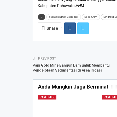
Kabupaten Pohuwato.
//HM
Berkedok Debt Collector
Desak APH
DPRD pohu
Share
PREV POST
Pani Gold Mine Bangun Dam untuk Membantu
Pengelolaan Sedimentasi di Area Irigasi
Anda Mungkin Juga Berminat
PARLEMEN
PARLEME