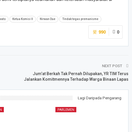
wato
Ketua Komisi II
Nirwan Due
Tindak tegas premanisme
990
0
NEXT POST
Jum’at Berkah Tak Pernah Dilupakan, YR TIM Terus
Jalankan Komitmennya Terhadap Warga Binaan Lapas
Lagi Daripada Pengarang
N
PARLEMEN