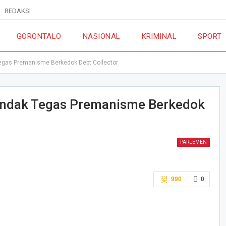
REDAKSI
GORONTALO
NASIONAL
KRIMINAL
SPORT
egas Premanisme Berkedok Debt Collector
indak Tegas Premanisme Berkedok
PARLEMEN
990
0