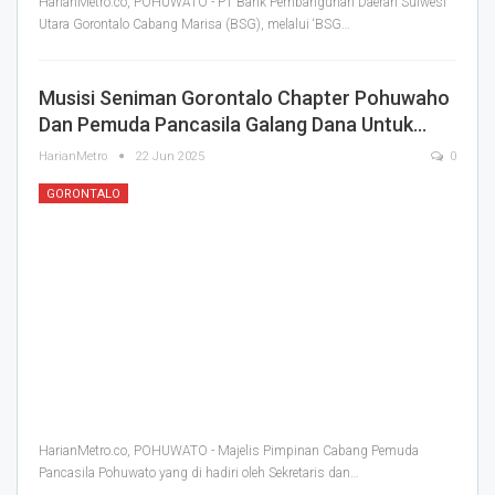
HarianMetro.co, POHUWATO - PT Bank Pembangunan Daerah Sulwesi
Utara Gorontalo Cabang Marisa (BSG), melalui ‘BSG
…
Musisi Seniman Gorontalo Chapter Pohuwaho
Dan Pemuda Pancasila Galang Dana Untuk…
HarianMetro
22 Jun 2025
0
GORONTALO
HarianMetro.co, POHUWATO - Majelis Pimpinan Cabang Pemuda
Pancasila Pohuwato yang di hadiri oleh Sekretaris dan
…