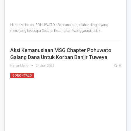
HarianMetro.co, POHUWATO - Bencana banjir lahar dingin yang
menerjang beberapa Desa di Kecamatan Wanggarasi, tidak
…
Aksi Kemanusiaan MSG Chapter Pohuwato
Galang Dana Untuk Korban Banjir Tuweya
HarianMetro
24 Jun 2025
0
GORONTALO