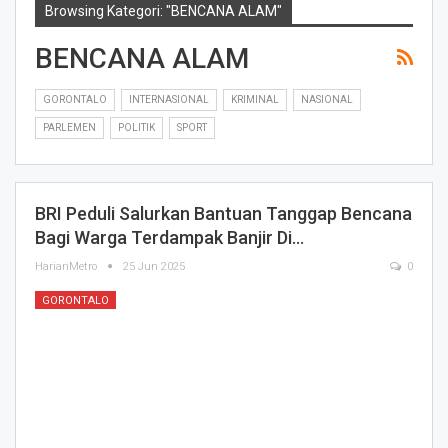
Browsing Kategori: "BENCANA ALAM"
BENCANA ALAM
GORONTALO
INTERNASIONAL
KRIMINAL
NASIONAL
PARLEMEN
POLITIK
SPORT
BRI Peduli Salurkan Bantuan Tanggap Bencana
Bagi Warga Terdampak Banjir Di…
HarianMetro
25 Jun 2025
0
GORONTALO