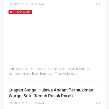
HarianMetro
12 Apr 2025
0
BENCANA ALAM
HarianMetro.co, POHUWATO - Memasuki hari kedua terhentinya
distribusi air bersih dari Perumdam Tirta Moolango,
…
Luapan Sungai Hulawa Ancam Permukiman
Warga, Satu Rumah Rusak Parah
HarianMetro
11 Apr 2025
0