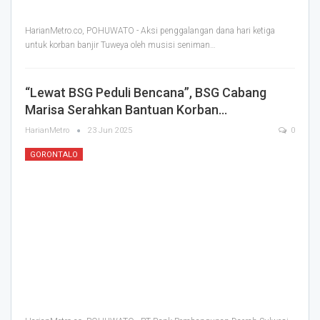
HarianMetro.co, POHUWATO - Aksi penggalangan dana hari ketiga
untuk korban banjir Tuweya oleh musisi seniman
…
“Lewat BSG Peduli Bencana”, BSG Cabang
Marisa Serahkan Bantuan Korban…
HarianMetro
23 Jun 2025
0
GORONTALO