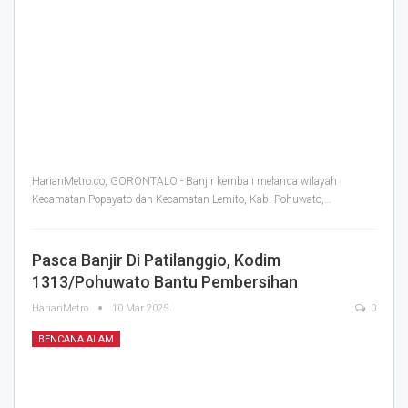
HarianMetro.co, GORONTALO - Banjir kembali melanda wilayah
Kecamatan Popayato dan Kecamatan Lemito, Kab. Pohuwato,
…
Pasca Banjir Di Patilanggio, Kodim
1313/Pohuwato Bantu Pembersihan
HarianMetro
10 Mar 2025
0
BENCANA ALAM