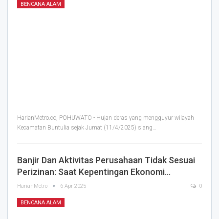
BENCANA ALAM
HarianMetro.co, POHUWATO - Hujan deras yang mengguyur wilayah
Kecamatan Buntulia sejak Jumat (11/4/2025) siang
…
Banjir Dan Aktivitas Perusahaan Tidak Sesuai
Perizinan: Saat Kepentingan Ekonomi…
HarianMetro
6 Apr 2025
0
BENCANA ALAM