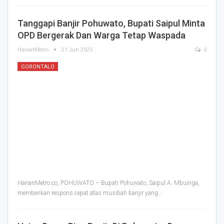
Tanggapi Banjir Pohuwato, Bupati Saipul Minta
OPD Bergerak Dan Warga Tetap Waspada
HarianMetro
21 Jun 2025
0
GORONTALO
HarianMetro.co, POHUWATO – Bupati Pohuwato, Saipul A. Mbuinga,
memberikan respons cepat atas musibah banjir yang
…