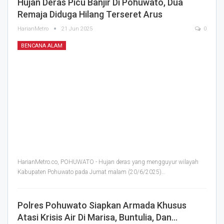
Hujan Deras Picu Banjir Di Pohuwato, Dua
Remaja Diduga Hilang Terseret Arus
HarianMetro
21 Jun 2025
0
BENCANA ALAM
HarianMetro.co, POHUWATO - Hujan deras yang mengguyur wilayah
Kabupaten Pohuwato pada Jumat malam (20/6/2025)
…
Polres Pohuwato Siapkan Armada Khusus
Atasi Krisis Air Di Marisa, Buntulia, Dan…