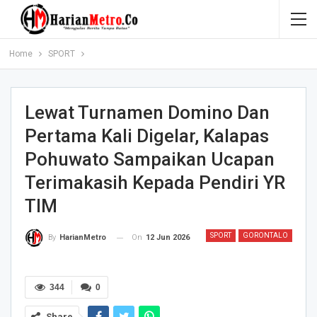
Home
SPORT
Lewat Turnamen Domino Dan
Pertama Kali Digelar, Kalapas
Pohuwato Sampaikan Ucapan
Terimakasih Kepada Pendiri YR
TIM
SPORT
GORONTALO
On
12 Jun 2026
By
HarianMetro
344
0
Share