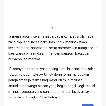
Iklan
Ia menjelaskan, selama ini berbagai kompetisi olahraga
yang digelar di lapas bertujuan untuk meningkatkan
kebersamaan, sportivitas, serta memberikan ruang positif
bagi warga binaan dalam mengembangkan bakat dan
kemampuan mereka.
“Biasanya turnamen yang sering kami laksanakan adalah
futsal, voli, dan takraw. Untuk domino, ini merupakan
pengalaman pertama bagi kami. Namun melihat
antusiasme warga binaan yang begitu tinggi, kegiatan ini
menjadi sesuatu yang sangat positif dan layak untuk
terus dikembangkan,” tambahnya.