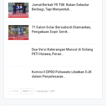
Jumat Berkah YR TIM: Bukan Sekadar
Berbagi, Tapi Menyentuh…
71 Galon Solar Bersubsidi Diamankan,
Pengakuan Sopir Seret…
Dua Versi Keterangan Muncul di Sidang
PETI Hulawa, Peran…
Komisi II DPRD Pohuwato Libatkan OJK
dalam Penyelesaian…
PREV
NEXT
1 daripada 1,291