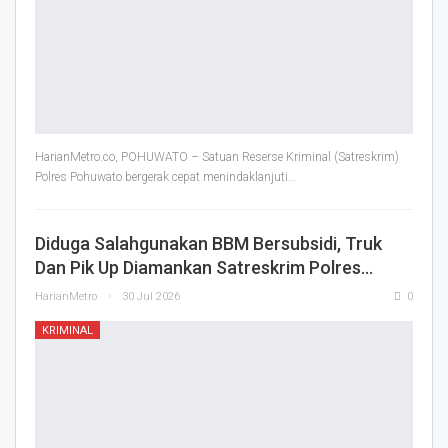
HarianMetro.co, POHUWATO – Satuan Reserse Kriminal (Satreskrim)
Polres Pohuwato bergerak cepat menindaklanjuti
…
Diduga Salahgunakan BBM Bersubsidi, Truk
Dan Pik Up Diamankan Satreskrim Polres…
HarianMetro
30 Jul 2026
0
KRIMINAL