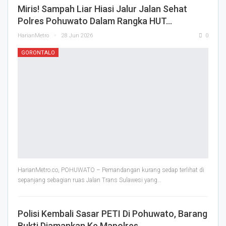
Miris! Sampah Liar Hiasi Jalur Jalan Sehat
Polres Pohuwato Dalam Rangka HUT…
HarianMetro
28 Jun 2026
0
GORONTALO
HarianMetro.co, POHUWATO – Pemandangan kurang sedap terlihat di
sepanjang sebagian ruas Jalan Trans Sulawesi yang
…
Polisi Kembali Sasar PETI Di Pohuwato, Barang
Bukti Diamankan Ke Mapolres