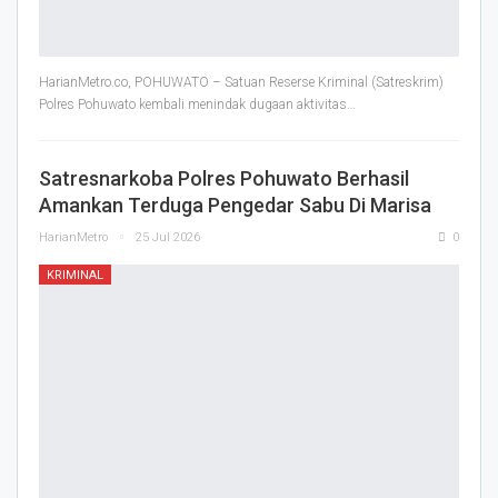
HarianMetro.co, POHUWATO – Satuan Reserse Kriminal (Satreskrim)
Polres Pohuwato kembali menindak dugaan aktivitas
…
Satresnarkoba Polres Pohuwato Berhasil
Amankan Terduga Pengedar Sabu Di Marisa
HarianMetro
25 Jul 2026
0
KRIMINAL