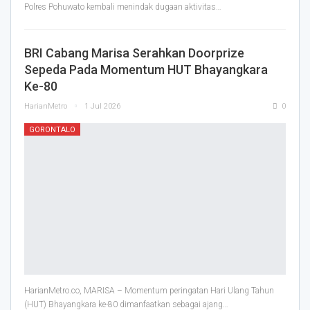
Polres Pohuwato kembali menindak dugaan aktivitas
…
BRI Cabang Marisa Serahkan Doorprize
Sepeda Pada Momentum HUT Bhayangkara
Ke-80
HarianMetro
1 Jul 2026
0
GORONTALO
HarianMetro.co, MARISA – Momentum peringatan Hari Ulang Tahun
(HUT) Bhayangkara ke-80 dimanfaatkan sebagai ajang
…