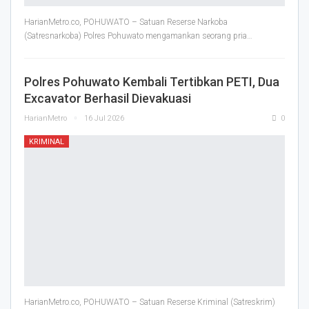
HarianMetro.co, POHUWATO – Satuan Reserse Narkoba
(Satresnarkoba) Polres Pohuwato mengamankan seorang pria
…
Polres Pohuwato Kembali Tertibkan PETI, Dua
Excavator Berhasil Dievakuasi
HarianMetro
16 Jul 2026
0
KRIMINAL
HarianMetro.co, POHUWATO – Satuan Reserse Kriminal (Satreskrim)