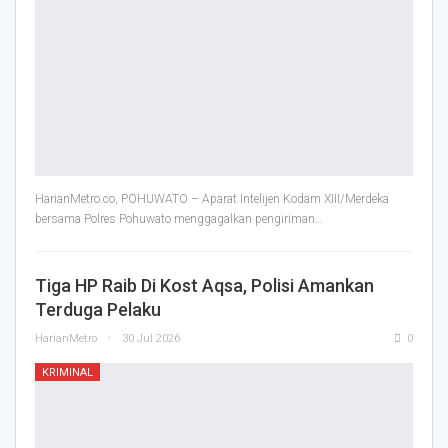
HarianMetro.co, POHUWATO – Aparat Intelijen Kodam XIII/Merdeka
bersama Polres Pohuwato menggagalkan pengiriman
…
Tiga HP Raib Di Kost Aqsa, Polisi Amankan
Terduga Pelaku
HarianMetro
30 Jul 2026
0
KRIMINAL