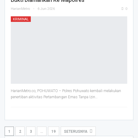
HarianMetro
6 Jun 2026
0
KRIMINAL
HarianMetro.co, POHUWATO – Polres Pohuwato kembali melakukan
penertiban aktivitas Pertambangan Emas Tanpa Izin
…
1
2
3
…
19
SETERUSNYA