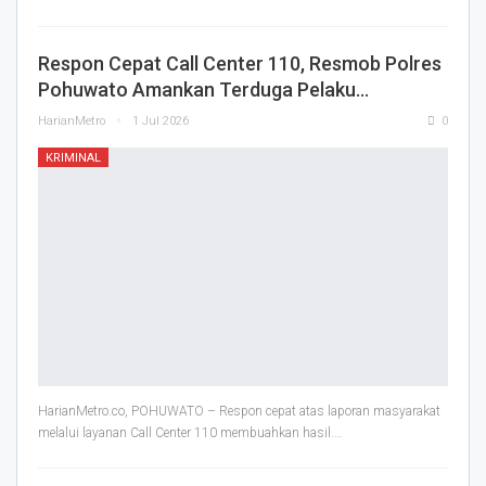
Respon Cepat Call Center 110, Resmob Polres
Pohuwato Amankan Terduga Pelaku…
HarianMetro
1 Jul 2026
0
KRIMINAL
HarianMetro.co, POHUWATO – Respon cepat atas laporan masyarakat
melalui layanan Call Center 110 membuahkan hasil.
…