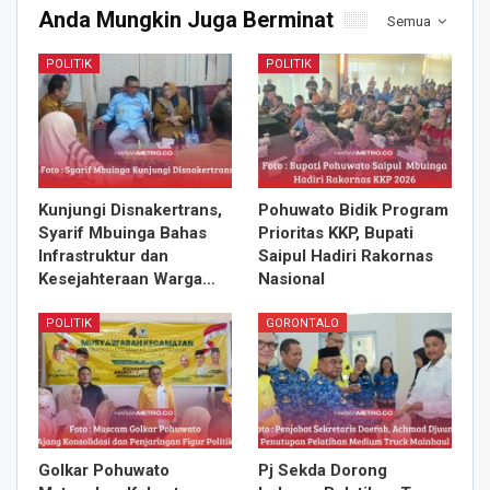
Anda Mungkin Juga Berminat
Semua
POLITIK
POLITIK
Kunjungi Disnakertrans,
Pohuwato Bidik Program
Syarif Mbuinga Bahas
Prioritas KKP, Bupati
Infrastruktur dan
Saipul Hadiri Rakornas
Kesejahteraan Warga…
Nasional
POLITIK
GORONTALO
Golkar Pohuwato
Pj Sekda Dorong