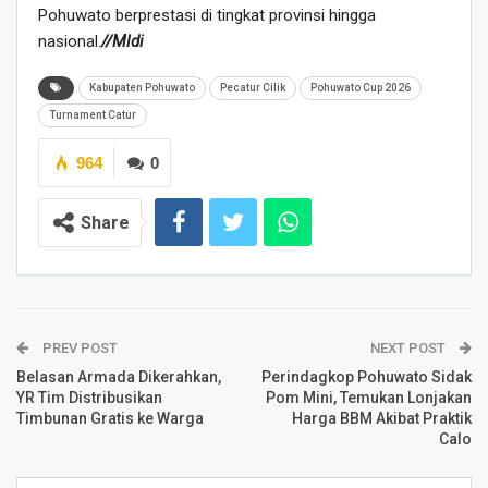
Pohuwato berprestasi di tingkat provinsi hingga
nasional.
//
Mldi
Kabupaten Pohuwato
Pecatur Cilik
Pohuwato Cup 2026
Turnament Catur
964
0
Share
PREV POST
NEXT POST
Belasan Armada Dikerahkan,
Perindagkop Pohuwato Sidak
YR Tim Distribusikan
Pom Mini, Temukan Lonjakan
Timbunan Gratis ke Warga
Harga BBM Akibat Praktik
Calo