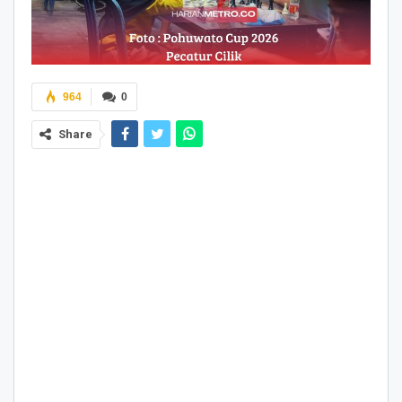
964
0
Share