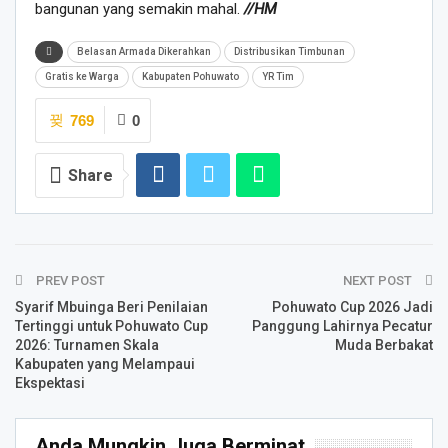
bangunan yang semakin mahal.
//HM
Belasan Armada Dikerahkan
Distribusikan Timbunan
Gratis ke Warga
Kabupaten Pohuwato
YR Tim
769
0
Share
PREV POST
NEXT POST
Syarif Mbuinga Beri Penilaian
Pohuwato Cup 2026 Jadi
Tertinggi untuk Pohuwato Cup
Panggung Lahirnya Pecatur
2026: Turnamen Skala
Muda Berbakat
Kabupaten yang Melampaui
Ekspektasi
Anda Mungkin Juga Berminat