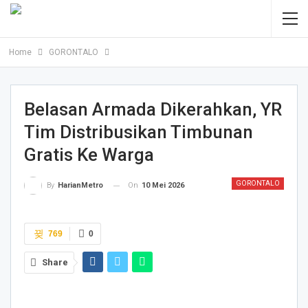
Home
GORONTALO
Belasan Armada Dikerahkan, YR
Tim Distribusikan Timbunan
Gratis Ke Warga
GORONTALO
On
10 Mei 2026
By
HarianMetro
769
0
Share