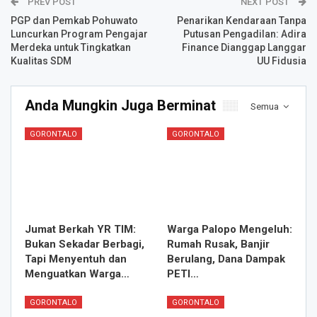
PREV POST
NEXT POST
PGP dan Pemkab Pohuwato
Penarikan Kendaraan Tanpa
Luncurkan Program Pengajar
Putusan Pengadilan: Adira
Merdeka untuk Tingkatkan
Finance Dianggap Langgar
Kualitas SDM
UU Fidusia
Anda Mungkin Juga Berminat
Semua
GORONTALO
GORONTALO
Jumat Berkah YR TIM:
Warga Palopo Mengeluh:
Bukan Sekadar Berbagi,
Rumah Rusak, Banjir
Tapi Menyentuh dan
Berulang, Dana Dampak
Menguatkan Warga…
PETI…
GORONTALO
GORONTALO