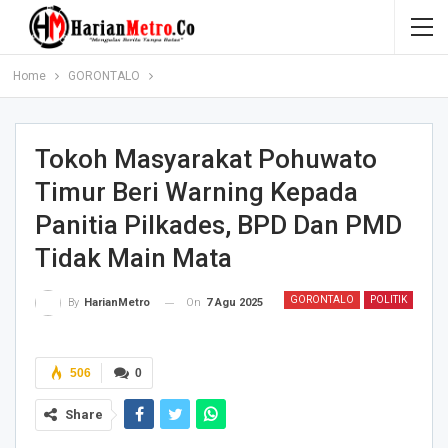
Home
GORONTALO
Tokoh Masyarakat Pohuwato
Timur Beri Warning Kepada
Panitia Pilkades, BPD Dan PMD
Tidak Main Mata
GORONTALO
POLITIK
On
7 Agu 2025
By
HarianMetro
506
0
Share