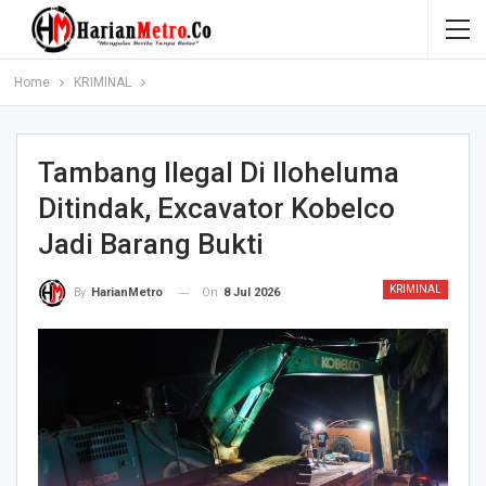
Home
KRIMINAL
Tambang Ilegal Di Iloheluma
Ditindak, Excavator Kobelco
Jadi Barang Bukti
KRIMINAL
On
8 Jul 2026
By
HarianMetro