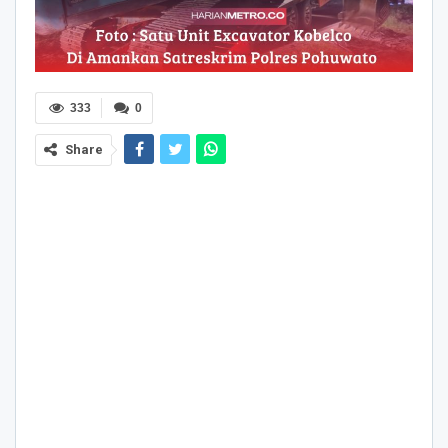
333
0
Share