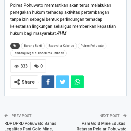
Polres Pohuwato memastikan akan terus melakukan
penegakan hukum terhadap aktivitas pertambangan
tanpa izin sebagai bentuk perlindungan terhadap
kelestarian lingkungan sekaligus memberikan kepastian
hukum bagi masyarakat.
//HM
Barang Bukti
Excavator Kobelco
Polres Pohueato
Tambang Ilegal di Iloheluma Ditindak
333
0
Share
PREV POST
NEXT POST
RDP DPRD Pohuwato Bahas
Pani Gold Mine Edukasi
Legalitas Pani Gold Mine,
Ratusan Pelajar Pohuwato