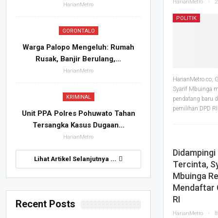
HarianMetro
2
HarianMetro
POLITIK
GORONTALO
Warga Palopo Mengeluh: Rumah
Rusak, Banjir Berulang,…
HarianMetro
HarianMetro.co,
Syarif Mbuinga 
KRIMINAL
pendatang baru d
pemilihan DPD RI
Unit PPA Polres Pohuwato Tahan
Tersangka Kasus Dugaan…
HarianMetro
Didampingi 
Lihat Artikel Selanjutnya ...
Tercinta, S
Mbuinga R
Mendaftar 
RI
Recent Posts
HarianMetro
8