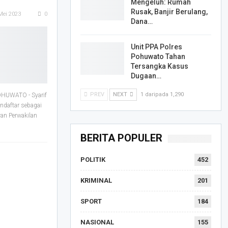
Mengeluh: Rumah
Rusak, Banjir Berulang,
Mei 2023
0
Dana…
Unit PPA Polres
Pohuwato Tahan
Tersangka Kasus
Dugaan…
PREV
NEXT
1 daripada 1,290
OHUWATO - Syarif
daftar sebagai
an Perwakilan
BERITA POPULER
POLITIK
452
KRIMINAL
201
SPORT
184
NASIONAL
155