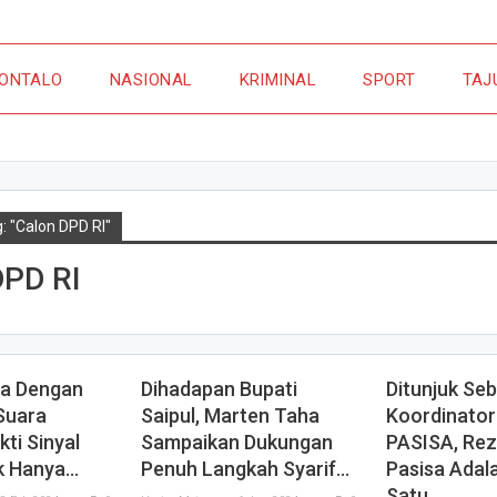
ONTALO
NASIONAL
KRIMINAL
SPORT
TAJ
: "Calon DPD RI"
DPD RI
ua Dengan
Dihadapan Bupati
Ditunjuk Se
Suara
Saipul, Marten Taha
Koordinator 
kti Sinyal
Sampaikan Dukungan
PASISA, Rez
ak Hanya…
Penuh Langkah Syarif…
Pasisa Adal
Satu…