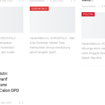
8 Feb 2024
0
HarianMetro
6 Jan 2024
0
HarianMetro
8 
GORONTALO
POLITIK
 GORONTALO -
HarianMetro.co, GORONTALO - Wali
merupakan
Kota Gorontalo, Marten Taha
HarianMetro.co, P
i kontestasi
memastikan dirinya mendukung
Mbuinga resmi men
, dan sudah
…
penuh langkah Syarif
…
calon Anggota Dew
Daerah Republik
…
Istri
yarif
esmi
Calon DPD
 Mei 2023
0