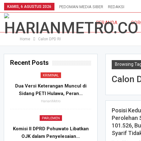
KAMIS, 6 AGUSTUS 2026
PEDOMAN MEDIA SIBER
REDAKSI
BERANDA
GOR
Home
Calon DPD RI
Recent Posts
Browsing Tag
KRIMINAL
Calon 
Dua Versi Keterangan Muncul di
Sidang PETI Hulawa, Peran…
HarianMetro
Posisi Ked
Perolehan 
PARLEMEN
101.526, Bu
Komisi II DPRD Pohuwato Libatkan
Syarif Tid
OJK dalam Penyelesaian…