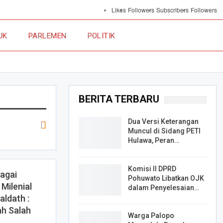
Likes
Followers
Subscribers
Followers
UK
PARLEMEN
POLITIK
BERITA TERBARU
Dua Versi Keterangan
Muncul di Sidang PETI
Hulawa, Peran…
Komisi II DPRD
bagai
Pohuwato Libatkan OJK
Milenial
dalam Penyelesaian…
aldath :
ah Salah
Warga Palopo