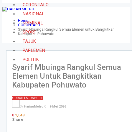
GORONTALO
NASIONAL
Home
KRIMINAL
GORONTALO
Syarif Mbuinga Rangkul Semua Elemen untuk Bangkitkan
SPORT
Kabupaten Pohuwato
TAJUK
PARLEMEN
POLITIK
Syarif Mbuinga Rangkul Semua
Elemen Untuk Bangkitkan
Kabupaten Pohuwato
GORONTALO
SPORT
By
HarianMetro
On
9 Mei 2026
0
1,048
Share