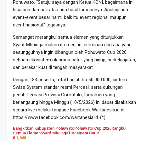
Pohuwato. “Setuju saya dengan Ketua KONI, bagaimana ini
bisa ada dampak atau ada hasil turunannya. Apalagi ada
event-event besar nanti, baik itu event regional maupun
event nasional,” tegasnya.
Semangat merangkul semua elemen yang ditunjukkan
Syarif Mbuinga malam itu menjadi cerminan dari apa yang
sesungguhnya ingin dibangun oleh Pohuwato Cup 2026 —
sebuah ekosistem olahraga catur yang hidup, berkelanjutan,
dan berakar kuat di tengah masyarakat.
Dengan 183 peserta, total hadiah Rp 60.000.000, sistem
Swiss System standar resmi Percasi, serta dukungan
penuh Percasi Provinsi Gorontalo, turnamen yang
berlangsung hingga Minggu (10/5/2026) ini dapat disaksikan
secara live melalui fanpage Facebook Wartanesia.id di
https://www.facebook.com/wartanesia.id. (*)
Bangkitkan Kabupaten Pohuwato
Pohuwato Cup 2026
Rangkul
Semua Elemen
Syarif Mbuinga
Turnament Catur
0
1,048