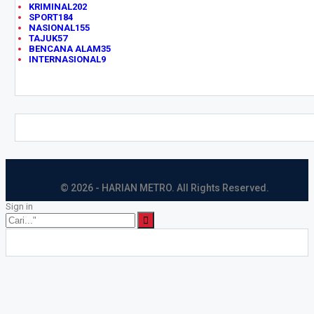
KRIMINAL
202
SPORT
184
NASIONAL
155
TAJUK
57
BENCANA ALAM
35
INTERNASIONAL
9
© 2026 - HARIAN METRO. All Rights Reserved.
Sign in