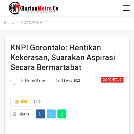
Home
GORONTALO
KNPI Gorontalo: Hentikan
Kekerasan, Suarakan Aspirasi
Secara Bermartabat
GORONTALO
On
31 Agu 2025
By
HarianMetro
923
0
Share