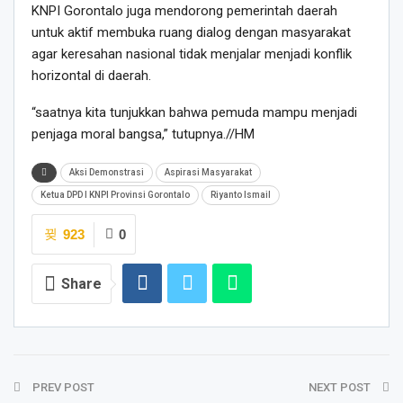
KNPI Gorontalo juga mendorong pemerintah daerah
untuk aktif membuka ruang dialog dengan masyarakat
agar keresahan nasional tidak menjalar menjadi konflik
horizontal di daerah.
“saatnya kita tunjukkan bahwa pemuda mampu menjadi
penjaga moral bangsa,” tutupnya.//HM
Aksi Demonstrasi
Aspirasi Masyarakat
Ketua DPD I KNPI Provinsi Gorontalo
Riyanto Ismail
923
0
Share
PREV POST
NEXT POST