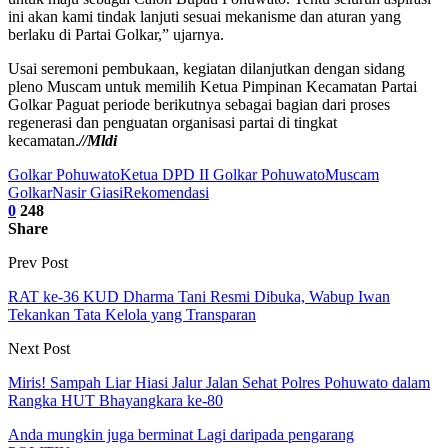
ini akan kami tindak lanjuti sesuai mekanisme dan aturan yang
berlaku di Partai Golkar,” ujarnya.
Usai seremoni pembukaan, kegiatan dilanjutkan dengan sidang
pleno Muscam untuk memilih Ketua Pimpinan Kecamatan Partai
Golkar Paguat periode berikutnya sebagai bagian dari proses
regenerasi dan penguatan organisasi partai di tingkat
kecamatan.
//Mldi
Golkar Pohuwato
Ketua DPD II Golkar Pohuwato
Muscam
Golkar
Nasir Giasi
Rekomendasi
0
248
Share
Prev Post
RAT ke-36 KUD Dharma Tani Resmi Dibuka, Wabup Iwan
Tekankan Tata Kelola yang Transparan
Next Post
Miris! Sampah Liar Hiasi Jalur Jalan Sehat Polres Pohuwato dalam
Rangka HUT Bhayangkara ke-80
Anda mungkin juga berminat
Lagi daripada pengarang