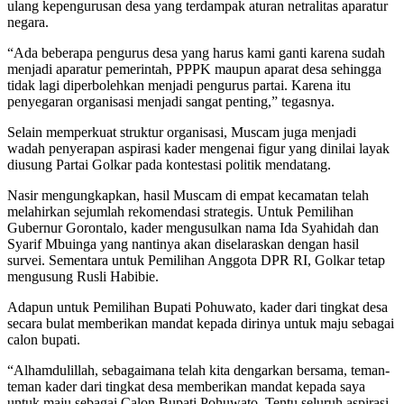
ulang kepengurusan desa yang terdampak aturan netralitas aparatur
negara.
“Ada beberapa pengurus desa yang harus kami ganti karena sudah
menjadi aparatur pemerintah, PPPK maupun aparat desa sehingga
tidak lagi diperbolehkan menjadi pengurus partai. Karena itu
penyegaran organisasi menjadi sangat penting,” tegasnya.
Selain memperkuat struktur organisasi, Muscam juga menjadi
wadah penyerapan aspirasi kader mengenai figur yang dinilai layak
diusung Partai Golkar pada kontestasi politik mendatang.
Nasir mengungkapkan, hasil Muscam di empat kecamatan telah
melahirkan sejumlah rekomendasi strategis. Untuk Pemilihan
Gubernur Gorontalo, kader mengusulkan nama Ida Syahidah dan
Syarif Mbuinga yang nantinya akan diselaraskan dengan hasil
survei. Sementara untuk Pemilihan Anggota DPR RI, Golkar tetap
mengusung Rusli Habibie.
Adapun untuk Pemilihan Bupati Pohuwato, kader dari tingkat desa
secara bulat memberikan mandat kepada dirinya untuk maju sebagai
calon bupati.
“Alhamdulillah, sebagaimana telah kita dengarkan bersama, teman-
teman kader dari tingkat desa memberikan mandat kepada saya
untuk maju sebagai Calon Bupati Pohuwato. Tentu seluruh aspirasi