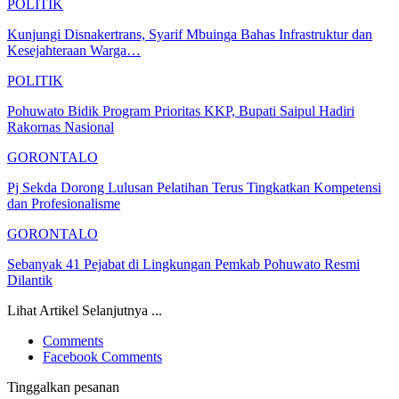
POLITIK
Kunjungi Disnakertrans, Syarif Mbuinga Bahas Infrastruktur dan
Kesejahteraan Warga…
POLITIK
Pohuwato Bidik Program Prioritas KKP, Bupati Saipul Hadiri
Rakornas Nasional
GORONTALO
Pj Sekda Dorong Lulusan Pelatihan Terus Tingkatkan Kompetensi
dan Profesionalisme
GORONTALO
Sebanyak 41 Pejabat di Lingkungan Pemkab Pohuwato Resmi
Dilantik
Lihat Artikel Selanjutnya ...
Comments
Facebook Comments
Tinggalkan pesanan