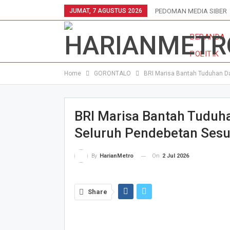
JUMAT, 7 AGUSTUS 2026
PEDOMAN MEDIA SIBER
BERANDA
POLITIK
Home
GORONTALO
BRI Marisa Bantah Tuduhan Da
BRI Marisa Bantah Tuduha
Seluruh Pendebetan Sesu
On
2 Jul 2026
By
HarianMetro
Share