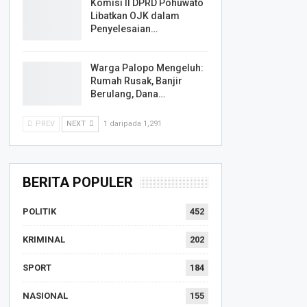
Komisi II DPRD Pohuwato
Libatkan OJK dalam
Penyelesaian…
Warga Palopo Mengeluh:
Rumah Rusak, Banjir
Berulang, Dana…
PREV
NEXT
1 daripada 1,291
BERITA POPULER
POLITIK
452
KRIMINAL
202
SPORT
184
NASIONAL
155