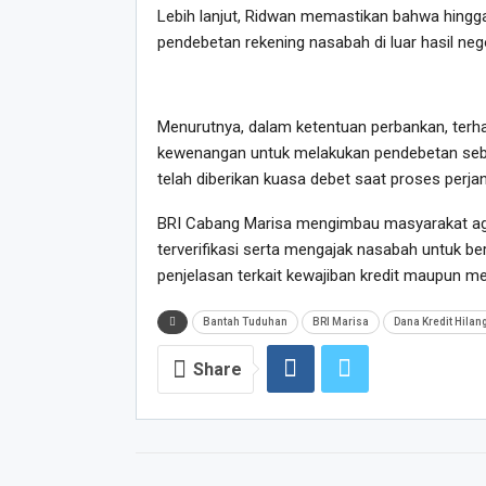
Lebih lanjut, Ridwan memastikan bahwa hingga
pendebetan rekening nasabah di luar hasil neg
Menurutnya, dalam ketentuan perbankan, terha
kewenangan untuk melakukan pendebetan sebag
telah diberikan kuasa debet saat proses perjanj
BRI Cabang Marisa mengimbau masyarakat ag
terverifikasi serta mengajak nasabah untuk 
penjelasan terkait kewajiban kredit maupun m
Bantah Tuduhan
BRI Marisa
Dana Kredit Hilan
Share