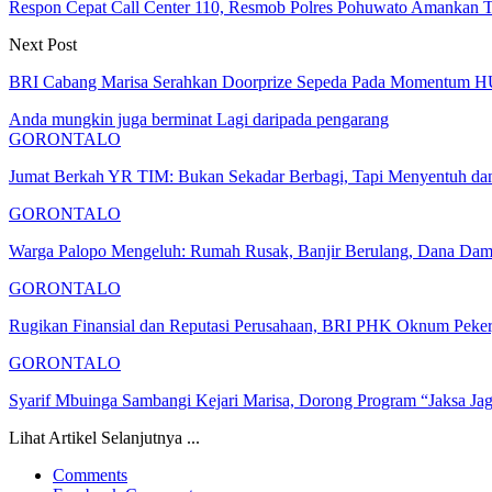
Respon Cepat Call Center 110, Resmob Polres Pohuwato Amankan T
Next Post
BRI Cabang Marisa Serahkan Doorprize Sepeda Pada Momentum H
Anda mungkin juga berminat
Lagi daripada pengarang
GORONTALO
Jumat Berkah YR TIM: Bukan Sekadar Berbagi, Tapi Menyentuh 
GORONTALO
Warga Palopo Mengeluh: Rumah Rusak, Banjir Berulang, Dana D
GORONTALO
Rugikan Finansial dan Reputasi Perusahaan, BRI PHK Oknum Peke
GORONTALO
Syarif Mbuinga Sambangi Kejari Marisa, Dorong Program “Jaksa Ja
Lihat Artikel Selanjutnya ...
Comments