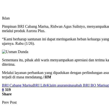
Iklan
Pimpinan BRI Cabang Marisa, Ridwan Agus Sulistyo, menyampaikan 
melalui produk Aurora Plus.
“Kami berharap santunan ini dapat meringankan beban keluarga yang di
ujarnya. Rabu (1/26).
Sementara itu, pihak ahli waris menyampaikan apresiasi dan terima 
diterima.
Melalui layanan perbankan yang dipadukan dengan perlindungan asuran
terjadi di masa mendatang.//
HM
BRI Cabang Marisa
BRI Life
Klaim asuransi
nasabah BRI BO Marisa
0
319
Share
Prev Post