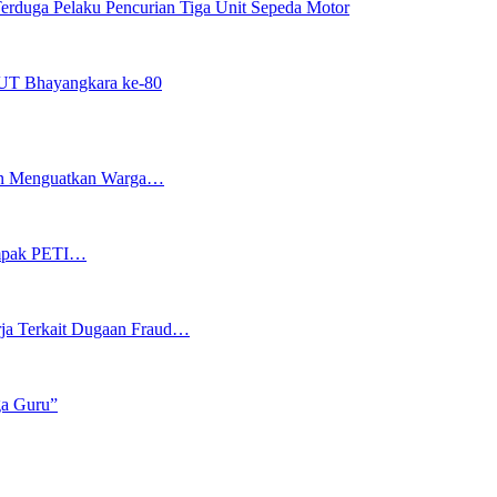
erduga Pelaku Pencurian Tiga Unit Sepeda Motor
UT Bhayangkara ke-80
dan Menguatkan Warga…
ampak PETI…
rja Terkait Dugaan Fraud…
ga Guru”