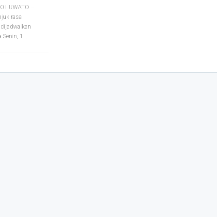
, POHUWATO –
njuk rasa
dijadwalkan
 Senin, 1
…