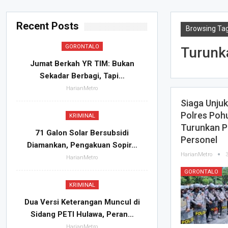
Recent Posts
Browsing Tag
GORONTALO
Turunk
Jumat Berkah YR TIM: Bukan
Sekadar Berbagi, Tapi…
HarianMetro
Siaga Unjuk
Polres Poh
KRIMINAL
Turunkan P
71 Galon Solar Bersubsidi
Personel
Diamankan, Pengakuan Sopir…
HarianMetro
HarianMetro
GORONTALO
KRIMINAL
Dua Versi Keterangan Muncul di
Sidang PETI Hulawa, Peran…
HarianMetro