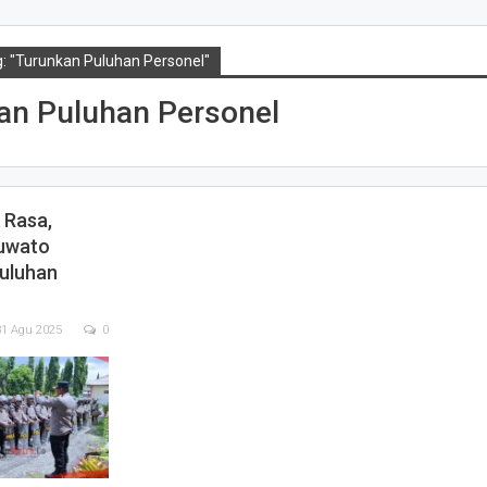
: "Turunkan Puluhan Personel"
an Puluhan Personel
 Rasa,
uwato
uluhan
31 Agu 2025
0