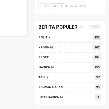
PREV
NEXT
1 daripada 1,291
BERITA POPULER
POLITIK
452
KRIMINAL
202
SPORT
184
NASIONAL
155
TAJUK
57
BENCANA ALAM
35
INTERNASIONAL
9