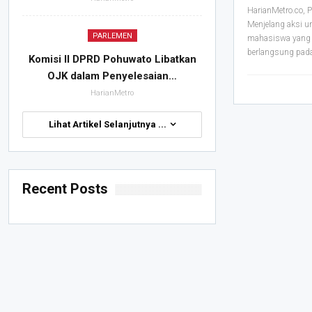
HarianMetro.co
Menjelang aksi u
PARLEMEN
mahasiswa yang 
berlangsung pada
Komisi II DPRD Pohuwato Libatkan
OJK dalam Penyelesaian…
HarianMetro
Lihat Artikel Selanjutnya ...
Recent Posts