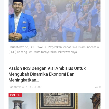
HarianMetro.co, POHUWATO - Pergerakan Mahasiswa Islam Indonesia
(PMII) Cabang Pohuwato menyatakan kekecewaannya
…
Paslon IRIS Dengan Visi Ambisius Untuk
Mengubah Dinamika Ekonomi Dan
Meningkatkan…
HarianMetro
6 Jul 2024
0
POLITIK