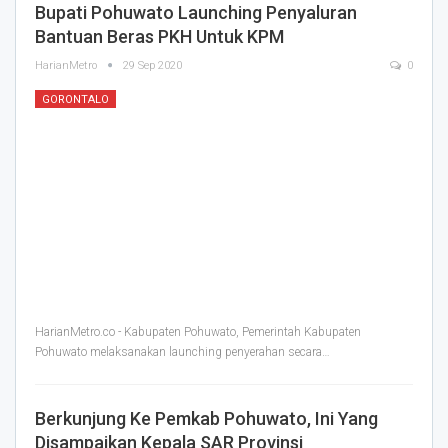
Bupati Pohuwato Launching Penyaluran
Bantuan Beras PKH Untuk KPM
HarianMetro
29 Sep 2020
0
GORONTALO
HarianMetro.co - Kabupaten Pohuwato, Pemerintah Kabupaten
Pohuwato melaksanakan launching penyerahan secara
…
Berkunjung Ke Pemkab Pohuwato, Ini Yang
Disampaikan Kepala SAR Provinsi