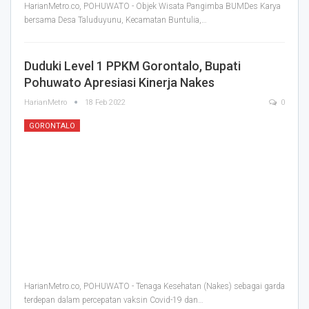
HarianMetro.co, POHUWATO - Objek Wisata Pangimba BUMDes Karya
bersama Desa Taluduyunu, Kecamatan Buntulia,
…
Duduki Level 1 PPKM Gorontalo, Bupati
Pohuwato Apresiasi Kinerja Nakes
HarianMetro
18 Feb 2022
0
GORONTALO
HarianMetro.co, POHUWATO - Tenaga Kesehatan (Nakes) sebagai garda
terdepan dalam percepatan vaksin Covid-19 dan
…