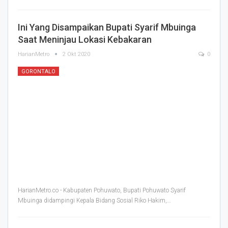
Ini Yang Disampaikan Bupati Syarif Mbuinga
Saat Meninjau Lokasi Kebakaran
HarianMetro
2 Okt 2020
0
GORONTALO
HarianMetro.co - Kabupaten Pohuwato, Bupati Pohuwato Syarif
Mbuinga didampingi Kepala Bidang Sosial Riko Hakim,
…