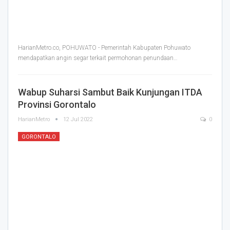
HarianMetro.co, POHUWATO - Pemerintah Kabupaten Pohuwato
mendapatkan angin segar terkait permohonan penundaan
…
Wabup Suharsi Sambut Baik Kunjungan ITDA
Provinsi Gorontalo
HarianMetro
12 Jul 2022
0
GORONTALO