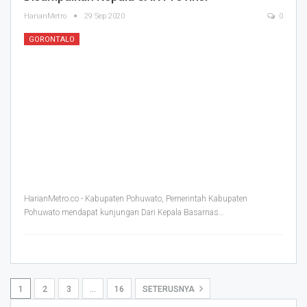
HarianMetro
29 Sep 2020
0
GORONTALO
HarianMetro.co - Kabupaten Pohuwato, Pemerintah Kabupaten
Pohuwato mendapat kunjungan Dari Kepala Basarnas
…
1
2
3
…
16
SETERUSNYA