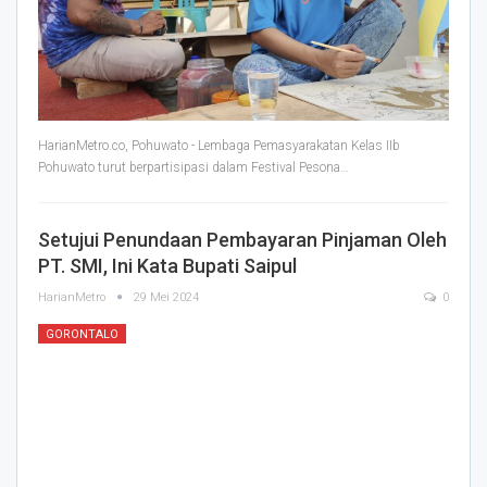
HarianMetro.co, Pohuwato - Lembaga Pemasyarakatan Kelas IIb
Pohuwato turut berpartisipasi dalam Festival Pesona
…
Setujui Penundaan Pembayaran Pinjaman Oleh
PT. SMI, Ini Kata Bupati Saipul
HarianMetro
29 Mei 2024
0
GORONTALO