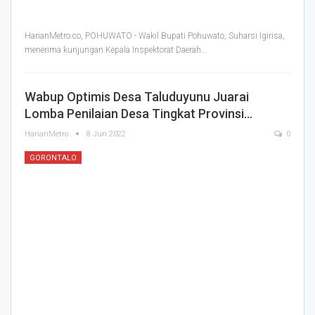
HarianMetro.co, POHUWATO - Wakil Bupati Pohuwato, Suharsi Igirisa,
menerima kunjungan Kepala Inspektorat Daerah
…
Wabup Optimis Desa Taluduyunu Juarai
Lomba Penilaian Desa Tingkat Provinsi…
HarianMetro
8 Jun 2022
0
GORONTALO