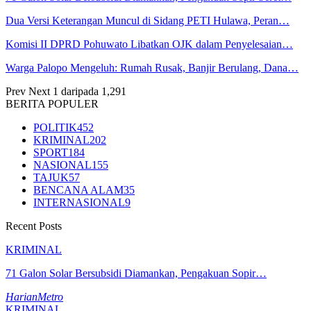
Dua Versi Keterangan Muncul di Sidang PETI Hulawa, Peran…
Komisi II DPRD Pohuwato Libatkan OJK dalam Penyelesaian…
Warga Palopo Mengeluh: Rumah Rusak, Banjir Berulang, Dana…
Prev
Next
1 daripada 1,291
BERITA POPULER
POLITIK
452
KRIMINAL
202
SPORT
184
NASIONAL
155
TAJUK
57
BENCANA ALAM
35
INTERNASIONAL
9
Recent Posts
KRIMINAL
71 Galon Solar Bersubsidi Diamankan, Pengakuan Sopir…
HarianMetro
KRIMINAL