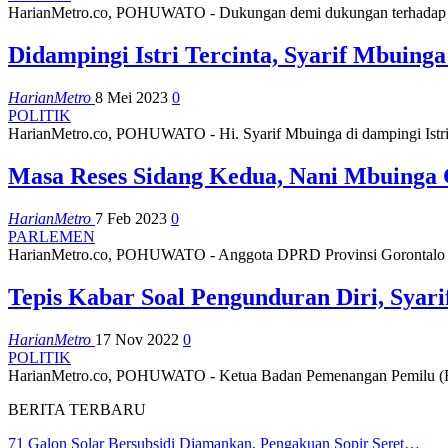
HarianMetro.co, POHUWATO - Dukungan demi dukungan terhadap S
Didampingi Istri Tercinta, Syarif Mbuin
HarianMetro
8 Mei 2023
0
POLITIK
HarianMetro.co, POHUWATO - Hi. Syarif Mbuinga di dampingi Istrin
Masa Reses Sidang Kedua, Nani Mbuinga
HarianMetro
7 Feb 2023
0
PARLEMEN
HarianMetro.co, POHUWATO - Anggota DPRD Provinsi Gorontalo D
Tepis Kabar Soal Pengunduran Diri, Syari
HarianMetro
17 Nov 2022
0
POLITIK
HarianMetro.co, POHUWATO - Ketua Badan Pemenangan Pemilu (Bapp
BERITA TERBARU
71 Galon Solar Bersubsidi Diamankan, Pengakuan Sopir Seret…