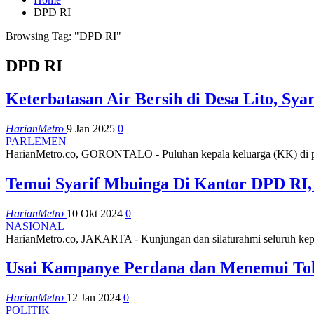
DPD RI
Browsing Tag: "DPD RI"
DPD RI
Keterbatasan Air Bersih di Desa Lito, S
HarianMetro
9 Jan 2025
0
PARLEMEN
HarianMetro.co, GORONTALO - Puluhan kepala keluarga (KK) di p
Temui Syarif Mbuinga Di Kantor DPD RI,
HarianMetro
10 Okt 2024
0
NASIONAL
HarianMetro.co, JAKARTA - Kunjungan dan silaturahmi seluruh kep
Usai Kampanye Perdana dan Menemui Tok
HarianMetro
12 Jan 2024
0
POLITIK