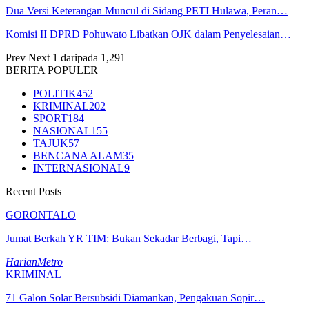
Dua Versi Keterangan Muncul di Sidang PETI Hulawa, Peran…
Komisi II DPRD Pohuwato Libatkan OJK dalam Penyelesaian…
Prev
Next
1 daripada 1,291
BERITA POPULER
POLITIK
452
KRIMINAL
202
SPORT
184
NASIONAL
155
TAJUK
57
BENCANA ALAM
35
INTERNASIONAL
9
Recent Posts
GORONTALO
Jumat Berkah YR TIM: Bukan Sekadar Berbagi, Tapi…
HarianMetro
KRIMINAL
71 Galon Solar Bersubsidi Diamankan, Pengakuan Sopir…