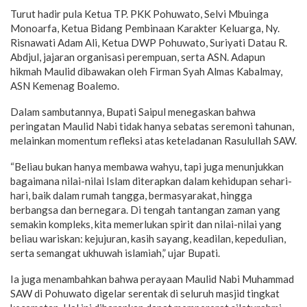
Turut hadir pula Ketua TP. PKK Pohuwato, Selvi Mbuinga
Monoarfa, Ketua Bidang Pembinaan Karakter Keluarga, Ny.
Risnawati Adam Ali, Ketua DWP Pohuwato, Suriyati Datau R.
Abdjul, jajaran organisasi perempuan, serta ASN. Adapun
hikmah Maulid dibawakan oleh Firman Syah Almas Kabalmay,
ASN Kemenag Boalemo.
Dalam sambutannya, Bupati Saipul menegaskan bahwa
peringatan Maulid Nabi tidak hanya sebatas seremoni tahunan,
melainkan momentum refleksi atas keteladanan Rasulullah SAW.
“Beliau bukan hanya membawa wahyu, tapi juga menunjukkan
bagaimana nilai-nilai Islam diterapkan dalam kehidupan sehari-
hari, baik dalam rumah tangga, bermasyarakat, hingga
berbangsa dan bernegara. Di tengah tantangan zaman yang
semakin kompleks, kita memerlukan spirit dan nilai-nilai yang
beliau wariskan: kejujuran, kasih sayang, keadilan, kepedulian,
serta semangat ukhuwah islamiah,” ujar Bupati.
Ia juga menambahkan bahwa perayaan Maulid Nabi Muhammad
SAW di Pohuwato digelar serentak di seluruh masjid tingkat