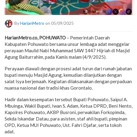
By
HarianMetro
on 05/09/2025
HarianMetro.co, POHUWATO
– Pemerintah Daerah
Kabupaten Pohuwato bersama unsur lembaga adat menggelar
perayaan Maulid Nabi Muhammad SAW 1447 Hijriah di Masjid
Agung Baiturrahim, pada Kamis malam (4/9/2025).
Perayaan diawali dengan prosesi adat turun dari rumah jabatan
bupati menuju Masjid Agung, kemudian dilanjutkan dengan
salat Isya berjemaah. Kegiatan dilaksanakan dengan perpaduan
nuansa nasional dan tradisi khas Gorontalo.
Hadir dalam kesempatan tersebut Bupati Pohuwato, Saipul A.
Mbuinga, Wakil Bupati, Iwan S. Adam, Ketua DPRD, Beni Nento,
Kapolres Pohuwato, AKBP Busroni, perwakilan Forkopimda,
Sekda Iskandar Datau, para asisten, staf ahli bupati, pimpinan
OPD, Ketua MUI Pohuwato, Ust. Fahri Djafar, serta tokoh
adat.