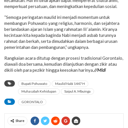
kecamatan. Hal ini diharapkan dapat mempererat silaturahmi,
memperkuat persatuan, dan meningkatkan kepedulian sosial.
“Semoga peringatan maulid ini menjadi momentum untuk
membangun Pohuwato yang religius, harmonis, dan sejahtera
berlandaskan ajaran Islam yang rahmatan lil ‘alamin. Kiranya
kecintaan kita kepada baginda Nabi menjadi asbab turunnya
rahmat dan berkah, serta dimudahkan dalam berbagai urusan
pemerintahan dan pembangunan,” ungkapnya.
Rangkaian acara ditutup dengan prosesi tradisional Gorontalo,
diawali doa bersama, kemudian dilanjutkan dengan zikir atau
dikili oleh para pezikir hingga keesokan harinya.
//Mldi
Bupati Pohuwato
Maulid Nabi 1447 H
Muhasabah Kehidupan
Saipul A. Mbuinga
GORONTALO
Share