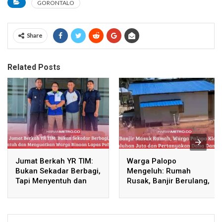
GORONTALO
Share
Related Posts
Jumat Berkah YR TIM:
Warga Palopo
Bukan Sekadar Berbagi,
Mengeluh: Rumah
Tapi Menyentuh dan
Rusak, Banjir Berulang,
Menguatkan Warga
Dana Dampak PETI
Binaan Lapas Pohuwato
Bulangita-Teratai
Dipertanyakan