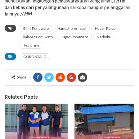
menciptakan lingkungan pemasyarakatan yang aman, tertib,
dan bebas dari penyalahgunaan narkoba maupun pelanggaran
lainnya.//
HM
BNN Pohuwato
Handphone Ilegal
Hasan Poiyo
kalapas Pohuwato
Lapas Pohuwato
Narkoba
Tes Urine
GORONTALO
Share
Related Posts